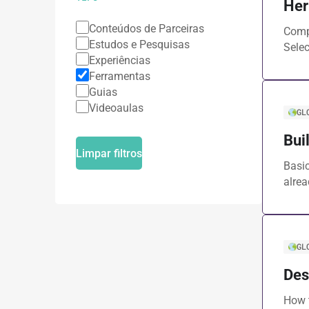
Her
Conteúdos de Parceiras
Comp
Estudos e Pesquisas
Selec
Experiências
Ferramentas
Guias
Videoaulas
GL
Bui
Limpar filtros
Basic
alre
GL
Des
How t