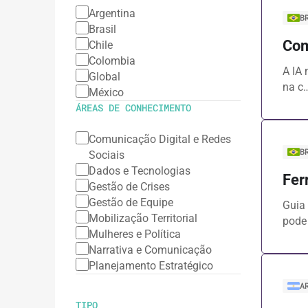
Argentina
B
Brasil
Com
Chile
Colombia
A IA 
Global
na c
México
ÁREAS DE CONHECIMENTO
Comunicação Digital e Redes
B
Sociais
Dados e Tecnologias
Fer
Gestão de Crises
Gestão de Equipe
Guia 
Mobilização Territorial
pode
Mulheres e Política
Narrativa e Comunicação
Planejamento Estratégico
A
TIPO