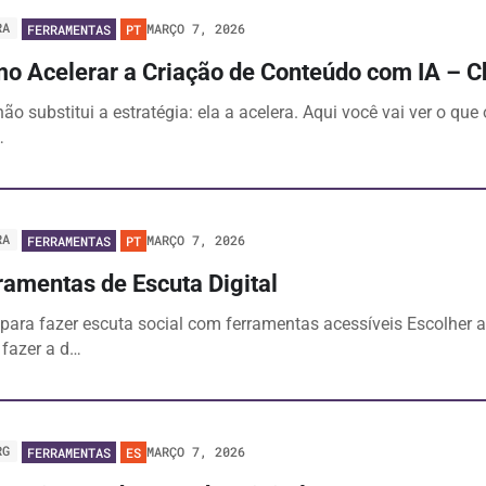
RA
MARÇO 7, 2026
FERRAMENTAS
PT
o Acelerar a Criação de Conteúdo com IA – 
não substitui a estratégia: ela a acelera. Aqui você vai ver o q
…
RA
MARÇO 7, 2026
FERRAMENTAS
PT
ramentas de Escuta Digital
para fazer escuta social com ferramentas acessíveis Escolher a
 fazer a d…
RG
MARÇO 7, 2026
FERRAMENTAS
ES