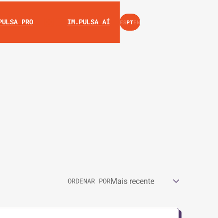
INSTAGRAM
YOUTUBE
PULSA PRO
IM.PULSA AÍ
ES
PT
EN
ORDENAR POR