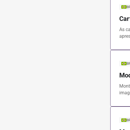
B
Car
As c
apres
B
Mod
Mont
imagi
B