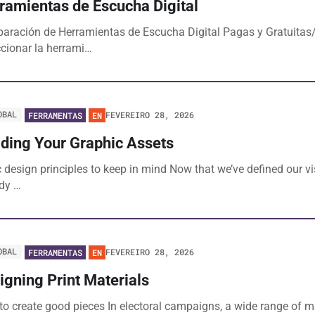
ramientas de Escucha Digital
aración de Herramientas de Escucha Digital Pagas y Gratuita
cionar la herrami…
OBAL
FEVEREIRO 28, 2026
FERRAMENTAS
EN
lding Your Graphic Assets
 design principles to keep in mind Now that we’ve defined our vi
ady …
OBAL
FEVEREIRO 28, 2026
FERRAMENTAS
EN
igning Print Materials
o create good pieces In electoral campaigns, a wide range of ma