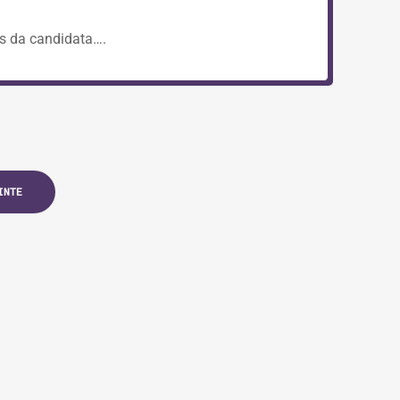
os da candidata….
INTE