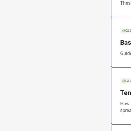
Thes
GL
Bas
Guide
GL
Tem
How t
spre