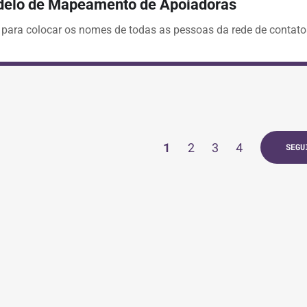
elo de Mapeamento de Apoiadoras
 para colocar os nomes de todas as pessoas da rede de contat
1
2
3
4
SEGU