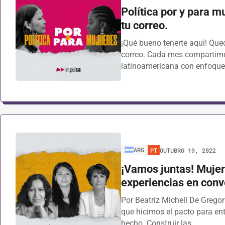
Política por y para m
tu correo.
¡Qué bueno tenerte aquí! Que
correo. Cada mes compartimos
latinoamericana con enfoqu
ARG
PT
OUTUBRO 19, 2022
¡Vamos juntas! Mujer
experiencias en conv
Por Beatriz Michell De Grego
que hicimos el pacto para en
hecho. Construir las…