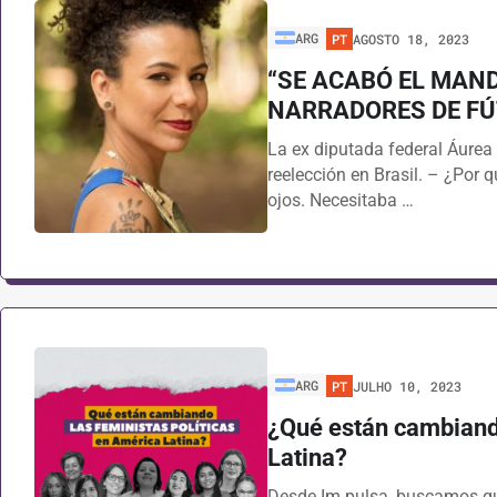
ARG
PT
AGOSTO 18, 2023
“SE ACABÓ EL MAN
NARRADORES DE FÚ
La ex diputada federal Áurea
reelección en Brasil. – ¿Por
ojos. Necesitaba …
ARG
PT
JULHO 10, 2023
¿Qué están cambiando
Latina?
Desde Im.pulsa, buscamos que