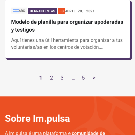
ARG
ABRIL 28, 2021
HERRAMIENTAS
ES
Modelo de planilla para organizar apoderadas
y testigos
Aquí tienes una útil herramienta para organizar a tus
voluntarias/as en los centros de votación….
1
2
3
…
5
>
Sobre Im.pulsa
A Im.pulsa é uma plataforma e
comunidade de