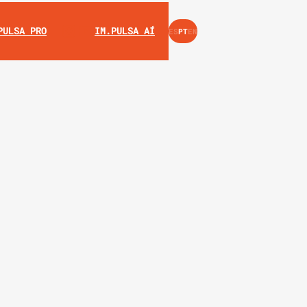
INSTAGRAM
YOUTUBE
PULSA PRO
IM.PULSA AÍ
ES
PT
EN