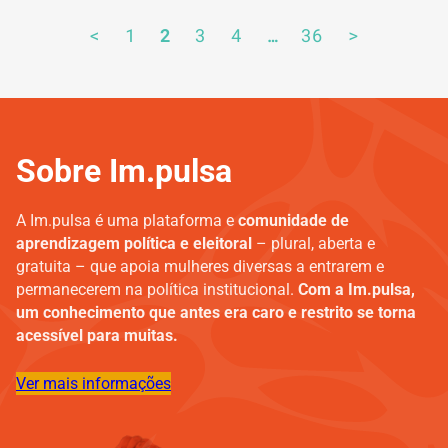
<
1
2
3
4
…
36
>
Sobre Im.pulsa
A Im.pulsa é uma plataforma e
comunidade de
aprendizagem política e eleitoral
– plural, aberta e
gratuita – que apoia mulheres diversas a entrarem e
permanecerem na política institucional.
Com a Im.pulsa,
um conhecimento que antes era caro e restrito se torna
acessível para muitas.
Ver mais informações