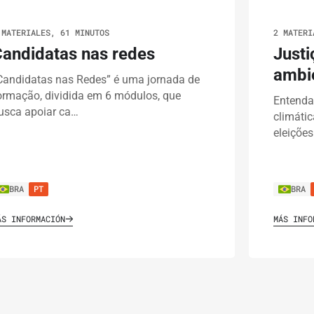
 MATERIALES, 61 MINUTOS
2 MATERI
andidatas nas redes
Justi
ambie
Candidatas nas Redes” é uma jornada de
ormação, dividida em 6 módulos, que
Entenda
usca apoiar ca…
climáti
eleiçõe
BRA
PT
BRA
ÁS INFORMACIÓN
MÁS INFO