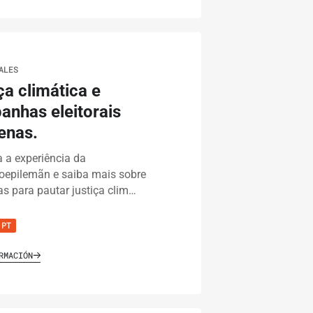
ALES
ça climática e
nhas eleitorais
enas.
 a experiência da
oepilemãn e saiba mais sobre
as para pautar justiça clim…
PT
RMACIÓN