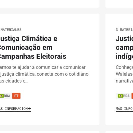
 MATERIALES
3 MATERI
ustiça Climática e
Justi
Comunicação em
campa
Campanhas Eleitorais
indíg
amos te ajudar a comunicar a comunicar
Conheça
 justiça climática, conecta com o cotidiano
Walelas
as cidades e…
narrativ
BRA
PT
BRA
ÁS INFORMACIÓN
MÁS INFO