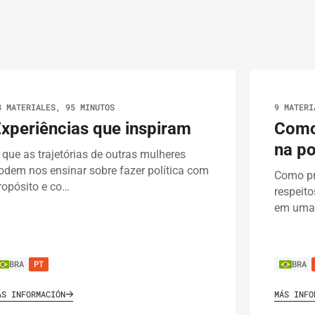
8 MATERIALES, 95 MINUTOS
9 MATERI
xperiências que inspiram
Como
na po
 que as trajetórias de outras mulheres
odem nos ensinar sobre fazer política com
Como pr
ropósito e co…
respeito
em uma 
BRA
PT
BRA
ÁS INFORMACIÓN
MÁS INFO