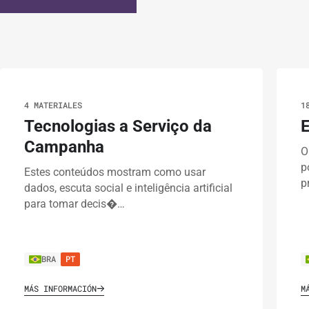
4 MATERIALES
1
Tecnologias a Serviço da
E
Campanha
O
p
Estes conteúdos mostram como usar
p
dados, escuta social e inteligência artificial
para tomar decis�…
BRA
PT
MÁS INFORMACIÓN
M