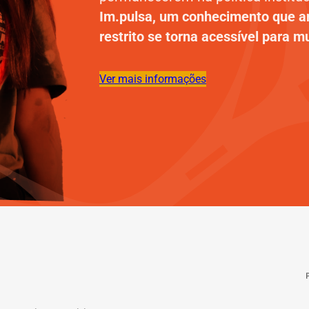
Im.pulsa, um conhecimento que an
restrito se torna acessível para m
Ver mais informações