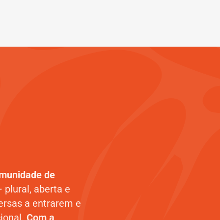
munidade de
– plural, aberta e
ersas a entrarem e
ional.
Com a