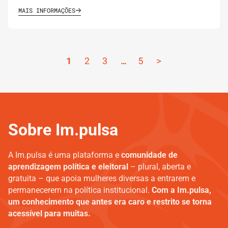
MAIS INFORMAÇÕES
1
2
3
…
5
>
Sobre Im.pulsa
A Im.pulsa é uma plataforma e
comunidade de
aprendizagem política e eleitoral
– plural, aberta e
gratuita – que apoia mulheres diversas a entrarem e
permanecerem na política institucional.
Com a Im.pulsa,
um conhecimento que antes era caro e restrito se torna
acessível para muitas.