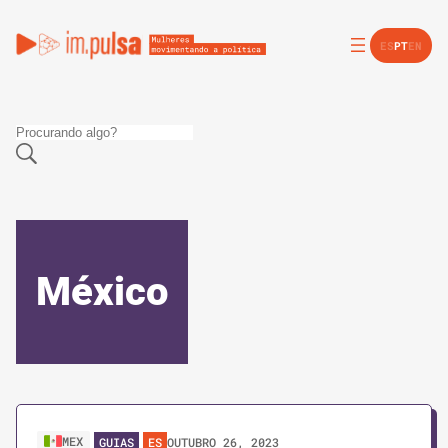
ES
PT
EN
México
MEX
OUTUBRO 26, 2023
GUIAS
ES