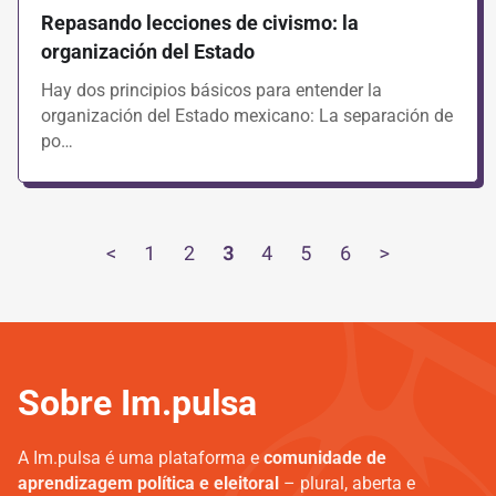
Repasando lecciones de civismo: la
organización del Estado
Hay dos principios básicos para entender la
organización del Estado mexicano: La separación de
po…
<
1
2
3
4
5
6
>
Sobre Im.pulsa
A Im.pulsa é uma plataforma e
comunidade de
aprendizagem política e eleitoral
– plural, aberta e