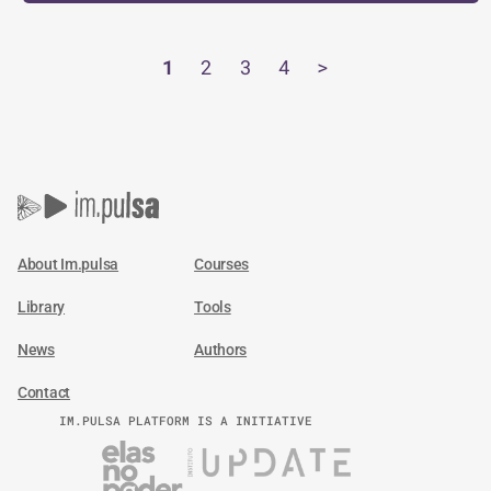
1
2
3
4
>
About Im.pulsa
Courses
Library
Tools
News
Authors
Contact
IM.PULSA PLATFORM IS A INITIATIVE