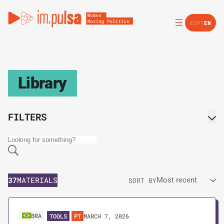
ES
PT
EN
Library
FILTERS
LANGUAGE
Portuguese
37
MATERIALS
SORT BY
Spanish
English
COUNTRY
BRA
MARCH 7, 2026
TOOLS
PT
Argentina