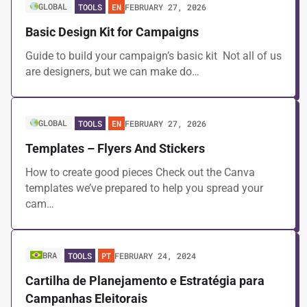
GLOBAL
FEBRUARY 27, 2026
TOOLS
EN
Basic Design Kit for Campaigns
Guide to build your campaign’s basic kit Not all of us
are designers, but we can make do…
GLOBAL
FEBRUARY 27, 2026
TOOLS
EN
Templates – Flyers And Stickers
How to create good pieces Check out the Canva
templates we’ve prepared to help you spread your
cam…
BRA
FEBRUARY 24, 2024
TOOLS
PT
Cartilha de Planejamento e Estratégia para
Campanhas Eleitorais