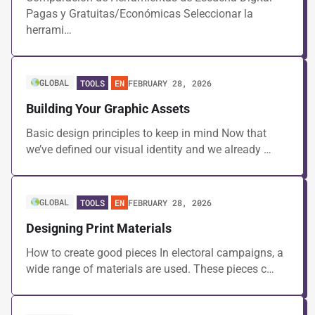
Guides
Pagas y Gratuitas/Económicas Seleccionar la
Video Lessons
herrami…
Clear filters
GLOBAL
FEBRUARY 28, 2026
TOOLS
EN
Building Your Graphic Assets
Basic design principles to keep in mind Now that
we’ve defined our visual identity and we already …
GLOBAL
FEBRUARY 28, 2026
TOOLS
EN
Designing Print Materials
How to create good pieces In electoral campaigns, a
wide range of materials are used. These pieces c…