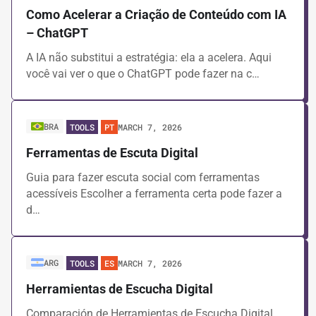
Brasil
Como Acelerar a Criação de Conteúdo com IA
Chile
– ChatGPT
Colombia
Global
A IA não substitui a estratégia: ela a acelera. Aqui
México
você vai ver o que o ChatGPT pode fazer na c…
AREAS OF KNOWLEDGE
Digital Communication and Social Media
Data and Technology
BRA
MARCH 7, 2026
TOOLS
PT
Crisis Management
Ferramentas de Escuta Digital
Team Management
Ground Mobilization
Guia para fazer escuta social com ferramentas
Women and Politics
acessíveis Escolher a ferramenta certa pode fazer a
Narrative and Communications
d…
Strategic Planning
TYPE
ARG
MARCH 7, 2026
TOOLS
ES
Partner Content
Studies and Research
Herramientas de Escucha Digital
Experiences
Tools
Comparación de Herramientas de Escucha Digital