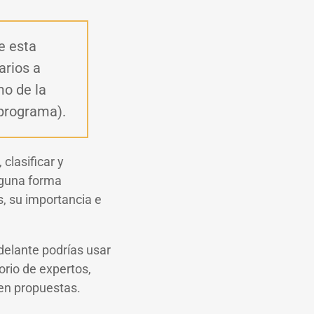
de esta
arios a
mo de la
 programa).
clasificar y
alguna forma
s, su importancia e
delante podrías usar
orio de expertos,
nen propuestas.