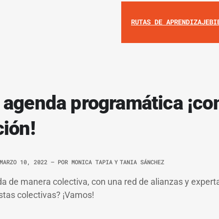
RUTAS DE APRENDIZAJE
BI
 agenda programática ¡co
ción!
MARZO 10, 2022
– POR
MONICA TAPIA
Y
TANIA SÁNCHEZ
 de manera colectiva, con una red de alianzas y experta
stas colectivas? ¡Vamos!