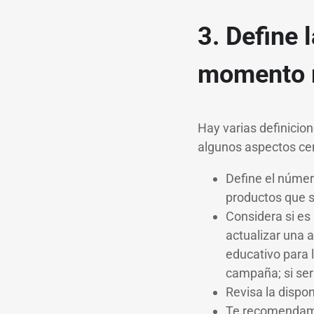
3. Define 
momento m
Hay varias definicio
algunos aspectos cen
Define el número
productos que s
Considera si es 
actualizar una 
educativo para l
campaña; si será
Revisa la dispo
Te recomendamo