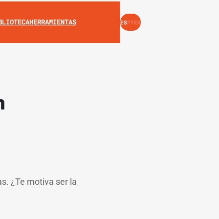
INSTAGRAM
YOUTUBE
BLIOTECA
HERRAMIENTAS
ES
PT
EN
n
s. ¿Te motiva ser la