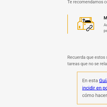
Te recomendamos com
M
A
p
Recuerda que estos s
tareas que no se rela
En esta
Guí
incidir en p
cómo hacer