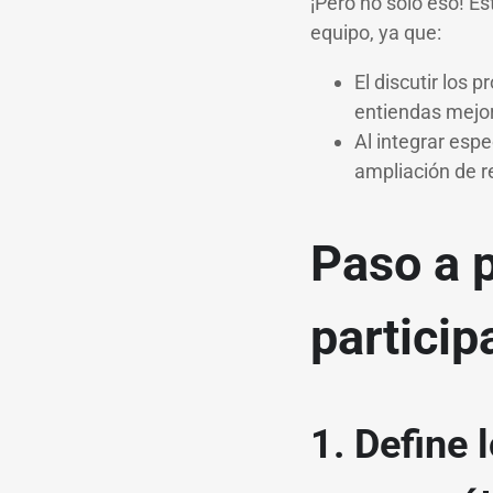
¡Pero no sólo eso! E
equipo, ya que:
El discutir los 
entiendas mejo
Al integrar espe
ampliación de r
Paso a 
particip
1. Define 