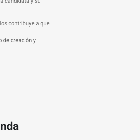
ia candidata y su
llos contribuye a que
o de creación y
enda