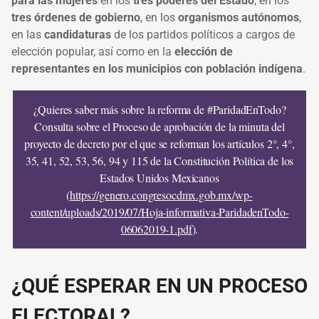
para las mujeres
en los
tres poderes del Estado
, en los
tres órdenes de gobierno
, en los
organismos autónomos
,
en las
candidaturas
de los partidos políticos a cargos de
elección popular, así como en la
elección de
representantes en los municipios con población indígena
.
¿Quieres saber más sobre la reforma de #ParidadEnTodo?
Consulta sobre el Proceso de aprobación de la minuta del
proyecto de decreto por el que se reforman los artículos 2°, 4°,
35, 41, 52, 53, 56, 94 y 115 de la Constitución Política de los
Estados Unidos Mexicanos
(
https://genero.congresocdmx.gob.mx/wp-
content/uploads/2019/07/Hoja-informativa-ParidadenTodo-
06062019-1.pdf
).
¿QUÉ ESPERAR EN UN PROCESO
ELECTORAL?