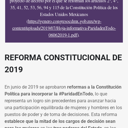
proyecto de decreto por el que se reforman los artículos 2°, 4°,
35, 41, 52, 53, 56, 94 y 115 de la Constitución Política de los
Estados Unidos Mexicanos
(
https://genero.congresocdmx.gob.mx/wp-
content/uploads/2019/07/Hoja-informativa-ParidadenTodo-
06062019-1.pdf
).
REFORMA CONSTITUCIONAL DE
2019
En junio de 2019 se aprobaron
reformas a la Constitución
Política para incorporar la #ParidadEnTodo
, lo que
representa un logro sin precedentes para avanzar hacia
una participación equilibrada de mujeres y hombres en los
puestos de poder y de toma de decisiones. Esta reforma
establece que la mitad de los cargos de decisión sean