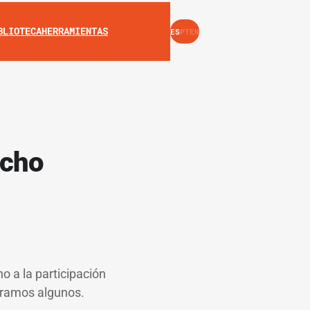
INSTAGRAM
YOUTUBE
BLIOTECA
HERRAMIENTAS
ES
PT
EN
echo
 a la participación
eramos algunos.