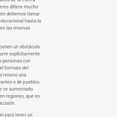
eres difiere mucho
mbién debemos tomar
educacional hasta la
enen las mismas
suponen un obstáculo
urre explícitamente
as personas con
el formato del
 sí mismo una
rantes o de pueblos
 se ve aumentado
en regiones, que en
decisión.
ón para tener un