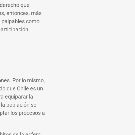
 derecho que
 es, entonces, más
s palpables como
articipación.
iones. Por lo mismo,
do que Chile es un
a equiparar la
la población se
ptar los procesos a
bitos de la esfera