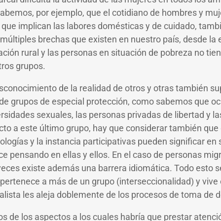
sabemos, por ejemplo, que el cotidiano de hombres y muj
s que implican las labores domésticas y de cuidado, ta
 múltiples brechas que existen en nuestro país, desde la 
lación rural y las personas en situación de pobreza no ti
tros grupos.
desconocimiento de la realidad de otros y otras también 
n de grupos de especial protección, como sabemos que oc
ersidades sexuales, las personas privadas de libertad y l
to a este último grupo, hay que considerar también que 
logías y la instancia participativas pueden significar en
ace pensando en ellas y ellos. En el caso de personas mig
 veces existe además una barrera idiomática. Todo esto
ertenece a más de un grupo (interseccionalidad) y vive 
ralista les aleja doblemente de los procesos de toma de 
os de los aspectos a los cuales habría que prestar atenci