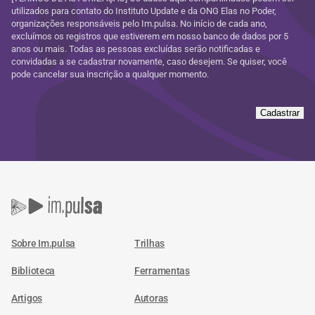
utilizados para contato do Instituto Update e da ONG Elas no Poder,
organizações responsáveis pelo Im.pulsa. No início de cada ano,
excluímos os registros que estiverem em nosso banco de dados por 5
anos ou mais. Todas as pessoas excluídas serão notificadas e
convidadas a se cadastrar novamente, caso desejem. Se quiser, você
pode cancelar sua inscrição a qualquer momento.
Cadastrar
Sobre Im.pulsa
Trilhas
Biblioteca
Ferramentas
Artigos
Autoras