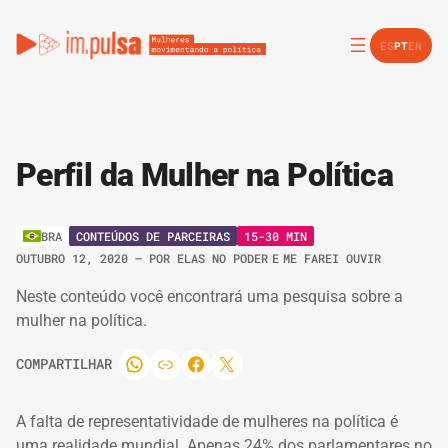
ES
PT
EN
Perfil da Mulher na Política
CONTEÚDOS DE PARCEIRAS
15-30 MIN
BRA
OUTUBRO 12, 2020
– POR
ELAS NO PODER
E
ME FAREI OUVIR
Neste conteúdo você encontrará uma pesquisa sobre a
mulher na política.
COMPARTILHAR
A falta de representatividade de mulheres na política é
uma realidade mundial.
Apenas 24% dos parlamentares no