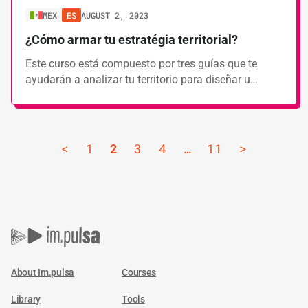
MEX
ES
AUGUST 2, 2023
¿Cómo armar tu estratégia territorial?
Este curso está compuesto por tres guías que te
ayudarán a analizar tu territorio para diseñar u…
<
1
2
3
4
…
11
>
About Im.pulsa
Courses
Library
Tools