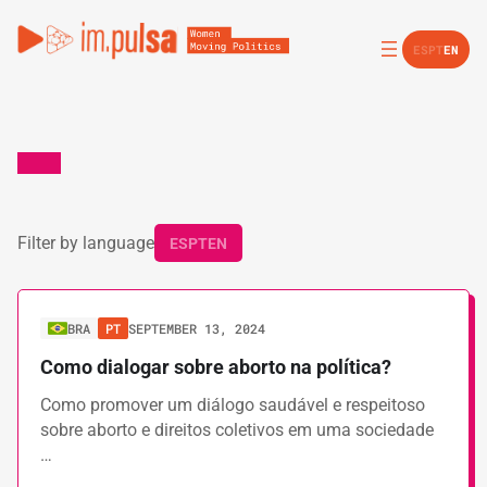
ES
PT
EN
Filter by language
ES
PT
EN
BRA
PT
SEPTEMBER 13, 2024
Como dialogar sobre aborto na política?
Como promover um diálogo saudável e respeitoso
sobre aborto e direitos coletivos em uma sociedade
…