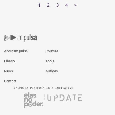
1
2
3
4
>
About Im.pulsa
Courses
Library
Tools
News
Authors
Contact
IM.PULSA PLATFORM IS A INITIATIVE