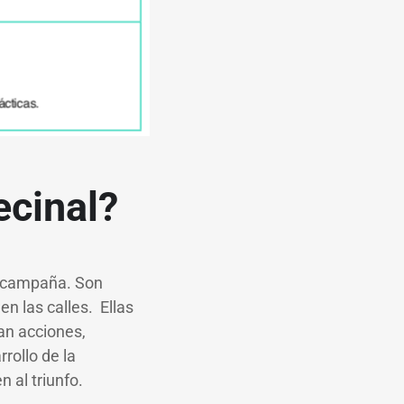
ecinal?
a campaña. Son
n las calles. Ellas
nan acciones,
rollo de la
 al triunfo.