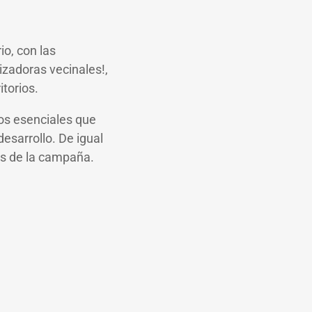
io, con las
izadoras vecinales!,
itorios.
vos esenciales que
esarrollo. De igual
as de la campaña.