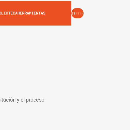
INSTAGRAM
YOUTUBE
BLIOTECA
HERRAMIENTAS
ES
PT
EN
itución y el proceso