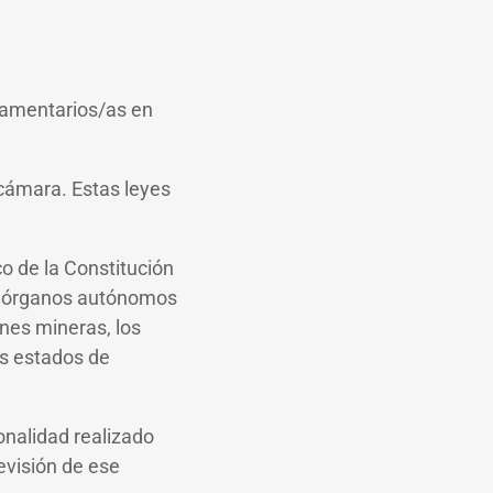
rlamentarios/as en
cámara. Estas leyes
o de la Constitución
 de órganos autónomos
ones mineras, los
los estados de
onalidad realizado
revisión de ese