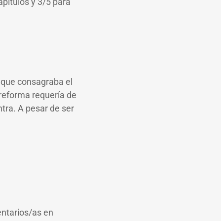
pítulos y 3/5 para
 que consagraba el
 reforma requería de
tra. A pesar de ser
entarios/as en