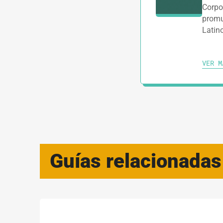
Corpo
promu
Latin
VER M
Guías relacionadas