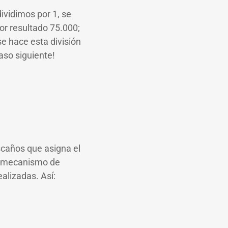
dividimos por 1, se
por resultado 75.000;
se hace esta división
aso siguiente!
escaños que asigna el
El mecanismo de
ealizadas. Así: