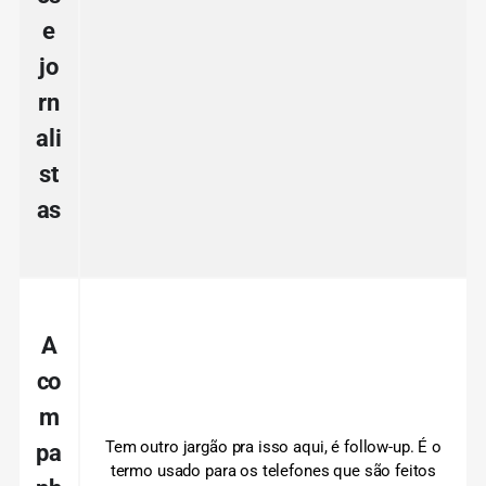
e
jo
rn
ali
st
as
A
co
m
Tem outro jargão pra isso aqui, é follow-up.
É o
pa
termo usado para os telefones que são feitos