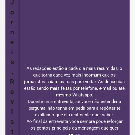
J
o
r
n
a
i
s
As redações estão a cada dia mais resumidas, o
,
que torna cada vez mais incomum que os
R
jornalistas saiam às ruas para voltar.
As denúncias
estão sendo mais feitas por telefone, e-mail ou até
e
mesmo Whatsapp.
v
Durante uma entrevista, se você não entender a
pergunta, não tenha em pedir para a repórter te
i
explicar o que ela realmente quer saber.
s
Ao final da entrevista você sempre pode reforçar
os pontos principais da mensagem que quer
t
passar.