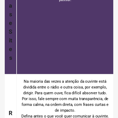
a
s
e
S
it
e
s
Na maioria das vezes a atenção da ouvinte está
dividida entre o rádio e outra coisa, por exemplo,
dirigir.
Para quem ouve, fica difícil absorver tudo.
Por isso, fale sempre com muita transparência, de
forma calma, na ordem direta, com frases curtas e
de impacto.
R
Defina antes o que você quer comunicar à ouvinte.