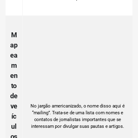
M
ap
ea
m
en
to
de
ve
No jargão americanizado, o nome disso aqui é
“mailing”.
Trata-se de uma lista com nomes e
íc
contatos de jornalistas importantes que se
ul
interessam por divulgar suas pautas e artigos.
os