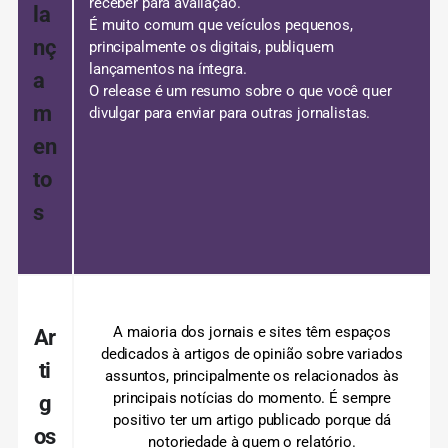
receber para avaliação.
la
É muito comum que veículos pequenos,
nç
principalmente os digitais, publiquem
lançamentos na íntegra.
a
O release é um resumo sobre o que você quer
m
divulgar para enviar para outras jornalistas.
en
to
s
A maioria dos jornais e sites têm espaços
Ar
dedicados à artigos de opinião sobre variados
ti
assuntos, principalmente os relacionados às
principais notícias do momento.
É sempre
g
positivo ter um artigo publicado porque dá
os
notoriedade à quem o relatório.