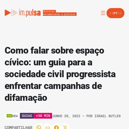
ES
PT
EN
Como falar sobre espaço
cívico: um guia para a
sociedade civil progressista
enfrentar campanhas de
difamação
GUIAS
+30 MIN
BRA
JUNHO 20, 2022
– POR
ISRAEL BUTLER
COMPARTILHAR