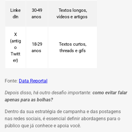
Linke
30-49
Textos longos,
dIn
anos
vídeos e artigos
X
(antig
18-29
Textos curtos,
o
anos
threads e gifs
Twitt
er)
Fonte:
Data Reportal
Depois disso, há outro desafio importante:
c
omo evi
tar falar
apenas para as bolhas?
Dentro da sua estratégia de campanha e das postagens
nas redes sociais, é essencial definir abordagens para o
público que já conhece e apoia você.