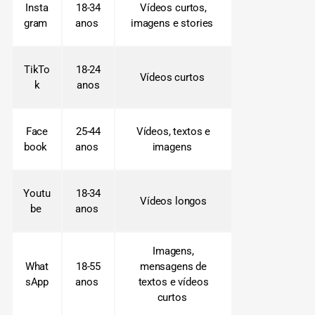
Insta
18-34
Vídeos curtos,
gram
anos
imagens e stories
TikTo
18-24
Vídeos curtos
k
anos
Face
25-44
Vídeos, textos e
book
anos
imagens
Youtu
18-34
Vídeos longos
be
anos
Imagens,
What
18-55
mensagens de
sApp
anos
textos e vídeos
curtos