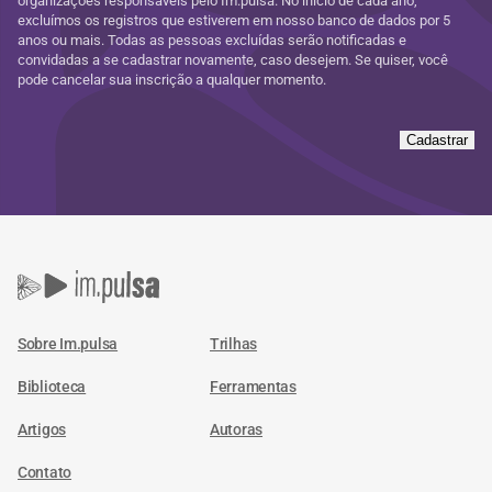
organizações responsáveis pelo Im.pulsa. No início de cada ano,
excluímos os registros que estiverem em nosso banco de dados por 5
anos ou mais. Todas as pessoas excluídas serão notificadas e
convidadas a se cadastrar novamente, caso desejem. Se quiser, você
pode cancelar sua inscrição a qualquer momento.
Cadastrar
Sobre Im.pulsa
Trilhas
Biblioteca
Ferramentas
Artigos
Autoras
Contato