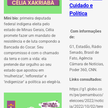
Cuidado e
Política
Mini bio:
primeira deputada
federal indígena eleita pelo
estado de Minas Gerais, Célia
Com informações
promete fazer um mandato de
de:
resistência e de luta compondo a
G1, Estadão, Rádio
Bancada do Cocar. Seu
Senado, Brasil de
compromisso é com o chamado
Fato, Agência
da terra e com a vida: ela
Câmara de Notícias,
pretende dar orgulho ao seu
Poder 360, CNN.
estado que apostou em
‘mulherizar’, ‘reflorestar’ e
Links consultados:
‘indigenizar’ a política ao elegê-la.
https://g1.globo.co
m/pe/pernambuco/
eleicoes/2022/notic
ia/2022/10/02/tere