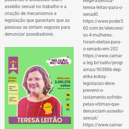
elege-a-petista-
assédio sexual no trabalho e a
teresa-leitao-para-o-
criação de mecanismos e
senad0
legislação que garantam que as
https://www.poder3
pessoas se sintam seguras para
60.com.br/eleicoes/
denunciar assediadores.
so-4-mulheres-
foram-eleitas-para-
o-senado-em-202
https://www.camar
a.leg.br/radio/progr
amas/903886-dep-
erika-kokay-
legislacao-deve-
prevenir-o-
isolamento-sofrido-
pelas-vitimas-que-
denunciam-assedio-
sexual/
https://www.camar