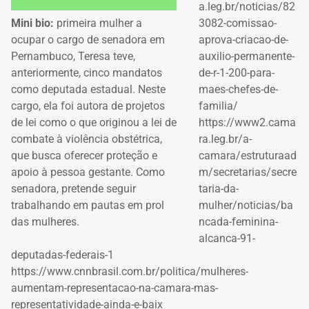
a.leg.br/noticias/82
Mini bio:
primeira mulher a
3082-comissao-
ocupar o cargo de senadora em
aprova-criacao-de-
Pernambuco, Teresa teve,
auxilio-permanente-
anteriormente, cinco mandatos
de-r-1-200-para-
como deputada estadual. Neste
maes-chefes-de-
cargo, ela foi autora de projetos
familia/
de lei como o que originou a lei de
https://www2.cama
combate à violência obstétrica,
ra.leg.br/a-
que busca oferecer proteção e
camara/estruturaad
apoio à pessoa gestante. Como
m/secretarias/secre
senadora, pretende seguir
taria-da-
trabalhando em pautas em prol
mulher/noticias/ba
das mulheres.
ncada-feminina-
alcanca-91-
deputadas-federais-1
https://www.cnnbrasil.com.br/politica/mulheres-
aumentam-representacao-na-camara-mas-
representatividade-ainda-e-baix