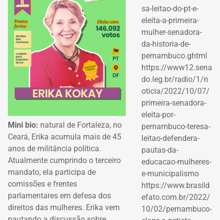
sa-leitao-do-pt-e-
eleita-a-primeira-
mulher-senadora-
da-historia-de-
pernambuco.ghtml
https://www12.sena
do.leg.br/radio/1/n
oticia/2022/10/07/
primeira-senadora-
eleita-por-
Mini bio:
natural de Fortaleza, no
pernambuco-teresa-
Ceará, Erika acumula mais de 45
leitao-defendera-
anos de militância política.
pautas-da-
Atualmente cumprindo o terceiro
educacao-mulheres-
mandato, ela participa de
e-municipalismo
comissões e frentes
https://www.brasild
parlamentares em defesa dos
efato.com.br/2022/
direitos das mulheres. Erika vem
10/02/pernambuco-
pautando a discussão sobre