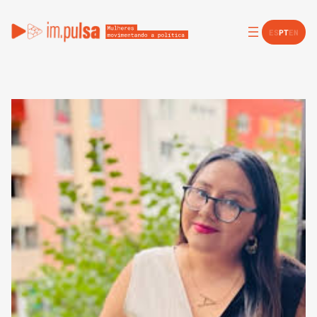
ES
PT
EN