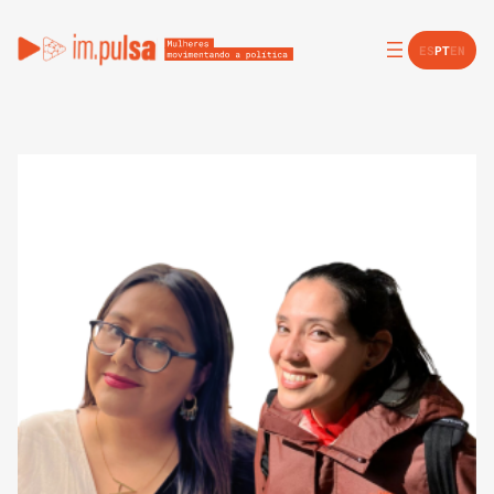
ES
PT
EN