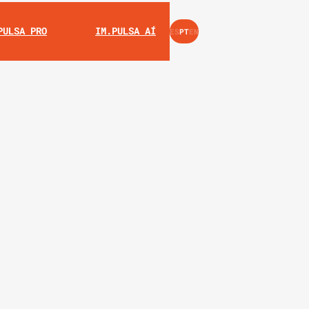
INSTAGRAM
YOUTUBE
PULSA PRO
IM.PULSA AÍ
ES
PT
EN