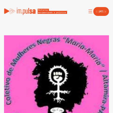
ES
PT
EN