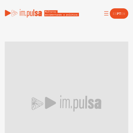
ES
PT
EN