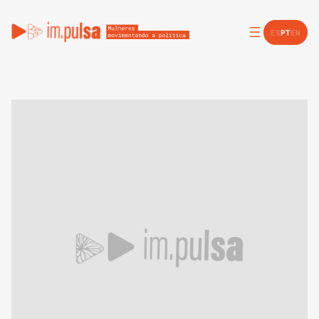
ES
PT
EN