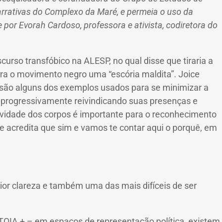
narrativas do Complexo da Maré, e permeia o uso da
por Evorah Cardoso, professora e ativista, codiretora do
rso transfóbico na ALESP, no qual disse que tiraria a
ra o movimento negro uma “escória maldita”.
Joice
são alguns dos exemplos usados ​​para se minimizar a
, progressivamente reivindicando suas presenças e
ividade dos corpos é importante para o reconhecimento
e acredita que sim e vamos te contar aqui o porquê, em
or clareza e também uma das mais difíceis de ser
QIA + – em espaços de representação política, existem