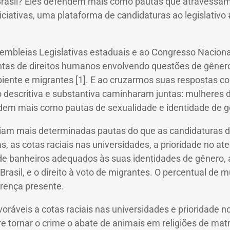
rasil?
Eles defendem mais como pautas que atravessam
niciativas, uma plataforma de candidaturas ao legislativo
bleias Legislativas estaduais e ao Congresso Nacional 
s de direitos humanos envolvendo questões de gênero, r
iente e migrantes [1].
E ao cruzarmos suas respostas c
 descritiva e substantiva caminharam juntas: mulheres
em mais como pautas de sexualidade e identidade de g
poiam mais determinadas pautas do que as candidaturas
 as cotas raciais nas universidades, a prioridade no a
 de banheiros adequados às suas identidades de gênero, a
sil, e o direito à voto de migrantes.
O percentual de m
erença presente.
oráveis ​​a cotas raciais nas universidades e prioridad
tornar o crime o abate de animais em religiões de matri