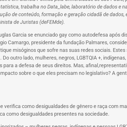
tatística, trabalha no Data_labe, laboratório de dados e 
dução de conteúdo, formação e geração cidadã de dados, e 
nista de Juristas (deFEMde).
glas Garcia se enunciado gay como autodefesa após discu
gio Camargo, presidente da fundação Palmares, conside
ique misóginos que sofre nas suas redes sociais.
Estes 
a.
Do outro lado, mulheres, negros, LGBTQIA +, indígenas
 para a defesa de seus direitos.
Mas, afinal,
representat
mpacto sobre o que eles precisam no legislativo?
A gent
e verifica como desigualdades de gênero e raça com mai
ifica como desigualdades presentes na sociedade.
norizados – mulheres negras, indígenas e pessoas LGBT