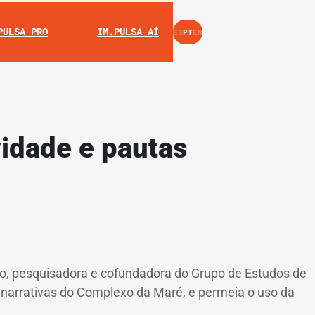
INSTAGRAM
YOUTUBE
PULSA PRO
IM.PULSA AÍ
ES
PT
EN
vidade e pautas
ulo, pesquisadora e cofundadora do Grupo de Estudos de
 e narrativas do Complexo da Maré, e permeia o uso da