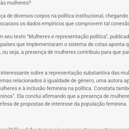
​​às mulheres?
a de diversos corpos na política institucional, chegando
escassos os dados empíricos que comprovem tal conexã
m seu texto “Mulheres e representação política”, public
a de países que implementaram o sistema de cotas aponta
ou seja, a presença de mulheres contribuiu para que pa
interessante sobre a representação substantiva das mu
 temas relacionados à igualdade de gênero, uma autora 
lheres e à inclusão feminina na política.
Constata també
ininos”.
Ela conclui afirmando que a presença de mulhere
defesa de propostas de interesse da população feminina.