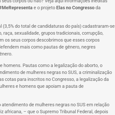
 seus corpos ou não?
Veja aqui informações inéditas
#MeRepresenta
e o projeto
Elas no Congresso
da
(3,5% do total de candidaturas do país) cadastraram-se
aça, sexualidade, grupos tradicionais, corrupção,
om os seus corpos descobrimos que esses corpos
 defendem mais como pautas de gênero, negres
ênero.
 de homens.
Pautas como a legalização do aborto, o
tendimento de mulheres negras no SUS, a criminalização
s cotas para inscritos no Congresso, a legalização da
ulheres e homens que apoiam a pauta de
e no atendimento de mulheres negras no SUS em relação
z africana, – que o Supremo Tribunal Federal, depois