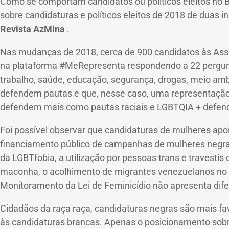
Como se comportam candidatos ou políticos eleitos no B
sobre candidaturas e políticos eleitos de 2018 de duas i
Revista AzMina
.
Nas mudanças de 2018, cerca de 900 candidatos às Assem
na plataforma #MeRepresenta respondendo a 22 pergunta
trabalho, saúde, educação, segurança, drogas, meio amb
defendem pautas e que, nesse caso, uma representação
defendem mais como pautas raciais e LGBTQIA + defend
Foi possível observar que candidaturas de mulheres a
financiamento público de campanhas de mulheres negras,
da LGBTfobia, a utilização por pessoas trans e travestis
maconha, o acolhimento de migrantes venezuelanos no Bra
Monitoramento da Lei de Feminicídio não apresenta dif
Cidadãos da raça raça, candidaturas negras são mais fav
às candidaturas brancas.
Apenas o posicionamento sobre 