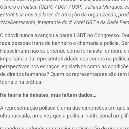
Gênero e Política (GEPÔ / DCP / USP), Juliana Marques, es
Estatística nos 3 pilares de atuação da organização, pro
#MeRepresenta, integrante do # VoteLGBT e da Rede Femi
Clodovil nunca avançou a pauta LGBT no Congresso.
Dou
tapa pessoas trans de banheiro e chamaria a polícia.
Sér
Hasselmann não se entende como feminista, embora crit
importância da representatividade dos corpos na polític
perspectivas nos espaços legislativos como as condições
de direitos humanos?
Quem os representantes são tem i
teoria e na prática.
Na teoria há debates, mas faltam dados…
A representação política é uma das dimensões em que s
ultrapassada, uma vez que a política institucional ampl
Quando se defende uma maior participação de grupos mi