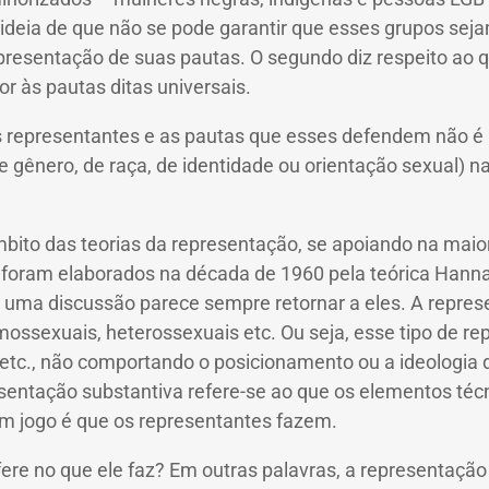
 ideia de que não se pode garantir que esses grupos sej
epresentação de suas pautas.
O segundo diz respeito ao 
r às pautas ditas universais.
s representantes e as pautas que esses defendem não 
e gênero, de raça, de identidade ou orientação sexual) 
 âmbito das teorias da representação, se apoiando na mai
 foram elaborados na década de 1960 pela teórica Hanna
, uma discussão parece sempre retornar a eles.
A repres
ossexuais, heterossexuais etc. Ou seja, esse tipo de re
etc., não comportando o posicionamento ou a ideologia d
sentação substantiva refere-se ao que os elementos té
m jogo é que os representantes fazem.
fere no que ele faz?
Em outras palavras, a representação