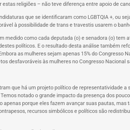
r estas religiões – não teve diferença entre apoio de ca
idaturas que se identificaram como LGBTQIA +, ou seja,
orável à possibilidade de trans e travestis usarem o ban
em medido como cada deputada (o) e senadora (o) tem at
destes políticos.
E o resultado desta análise também refo
Embora as mulheres sejam apenas 15% do Congresso Naci
etos desfavoráveis ​​às mulheres no Congresso Nacional
ram que há um projeto político de representatividade a 
.
Temos notado o grande impacto da presença dos poucos
o apenas porque eles fazem avançar suas pautas, mas 
ontrapesos, recursos simbólicos e políticos são redistri