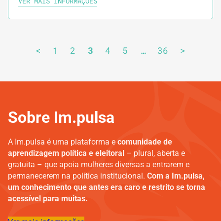
VER MAIS INFORMAÇÕES
<
1
2
3
4
5
…
36
>
Sobre Im.pulsa
A Im.pulsa é uma plataforma e
comunidade de
aprendizagem política e eleitoral
– plural, aberta e
gratuita – que apoia mulheres diversas a entrarem e
permanecerem na política institucional.
Com a Im.pulsa,
um conhecimento que antes era caro e restrito se torna
acessível para muitas.