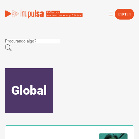
ES
PT
EN
Global