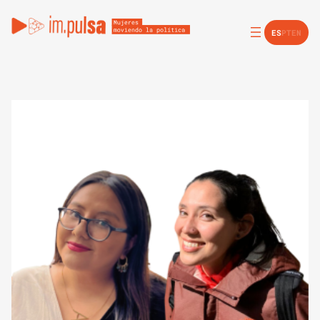
ES
PT
EN