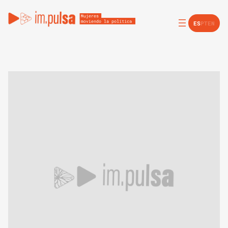
ES
PT
EN