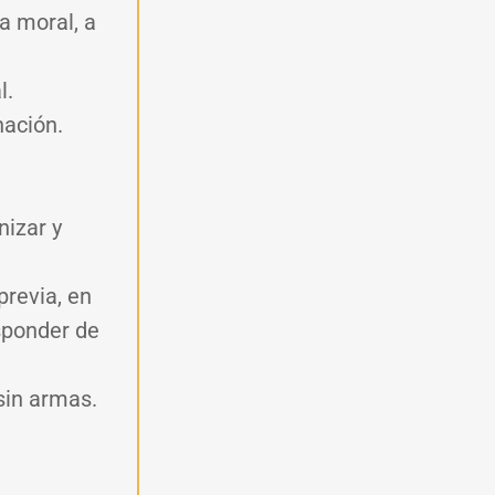
la moral, a
l
.
nación
.
nizar y
previa, en
esponder de
sin armas.