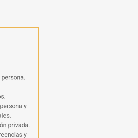
a persona.
os.
a persona y
ales
.
ón privada.
reencias y