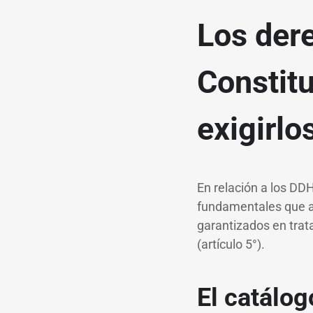
Los der
Constitu
exigirlo
En relación a los DD
fundamentales que ap
garantizados en trat
(artículo 5°).
El catálo