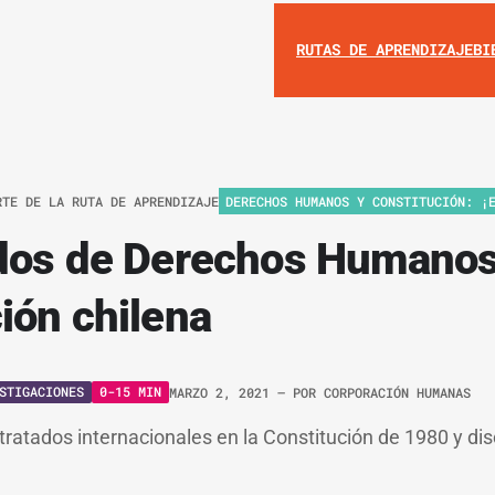
RUTAS DE APRENDIZAJE
BI
RTE DE LA RUTA DE APRENDIZAJE
DERECHOS HUMANOS Y CONSTITUCIÓN: ¡
ados de Derechos Humanos
ión chilena
STIGACIONES
0-15 MIN
MARZO 2, 2021
– POR
CORPORACIÓN HUMANAS
tratados internacionales en la Constitución de 1980 y di