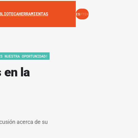
INSTAGRAM
YOUTUBE
BLIOTECA
HERRAMIENTAS
ES
PT
EN
ES NUESTRA OPORTUNIDAD!
 en la
scusión acerca de su