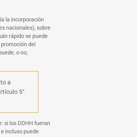
ía la incorporación
es nacionales), sobre
cuán rápido se puede
la promoción del
puede, o no,
to a
tículo 5°
e: si los DDHH fueran
a e incluso puede