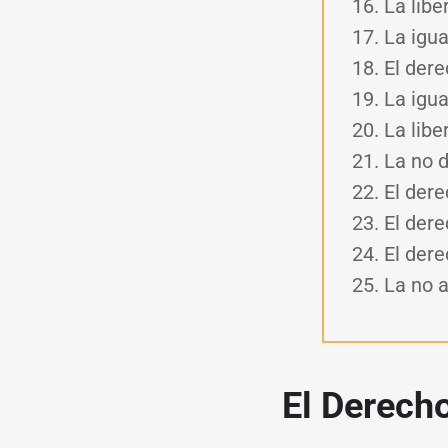
La libe
La igua
El dere
La igua
La lib
La no 
El dere
El dere
El dere
La no a
El Derech