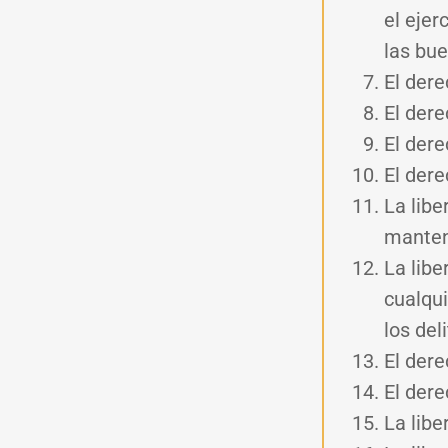
el ejer
las bue
El dere
E
l der
El dere
El dere
La libe
manten
La libe
cualqui
los del
El dere
El dere
La libe