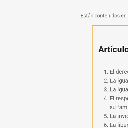
Están
contenidos en s
Artícul
El dere
La igua
La igua
El resp
su fami
La invi
La libe