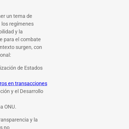
ser un tema de
a los regímenes
ilidad y la
ue para el combate
ontexto surgen, con
ional:
ización de Estados
ros en transacciones
ión y el Desarrollo
la ONU.
ransparencia y la
es no