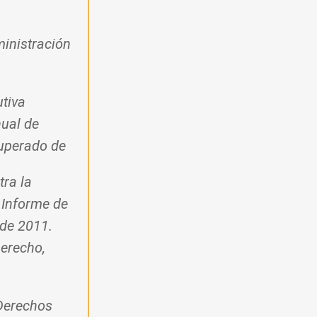
ministración
utiva
nual de
cuperado de
tra la
 Informe de
 de 2011.
erecho,
 Derechos