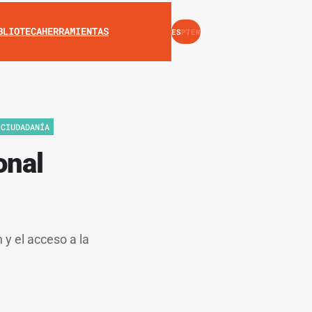
INSTAGRAM
YOUTUBE
BLIOTECA
HERRAMIENTAS
ES
PT
EN
 CIUDADANÍA
onal
 y el acceso a la