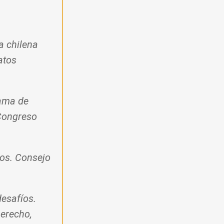
a chilena
atos
rama de
 Congreso
nos. Consejo
desafíos.
erecho,