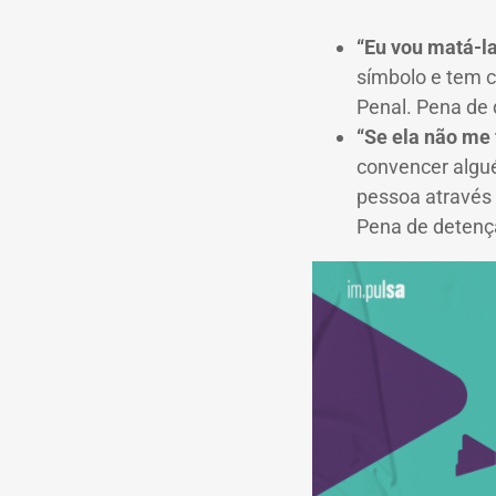
“Eu vou matá-l
símbolo e tem c
Penal. Pena de 
“Se ela não me 
convencer algué
pessoa através 
Pena de detençã