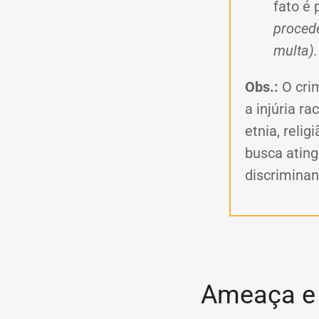
fato é 
procedê
multa).
Obs.:
O cri
a injúria ra
etnia, reli
busca ating
discriminan
Ameaça e 