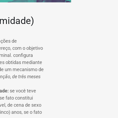
timidade)
ações de
ereço, com o objetivo
minal. configura
ões obtidas mediante
da de um mecanismo de
enção, de três meses
dade:
se você teve
 fato constitui
vel, de cena de sexo
inco) anos, se o fato