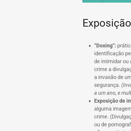
Exposição 
“Doxing”:
prátic
identificação p
de intimidar ou
crime a divulga
a invasão de um
segurança.
(Inv
a um ano, e mult
Exposição de i
alguma imagem 
crime. (Divulga
ou de pornografi