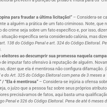
opina para fraudar a última licitação!”
– Considera-se ca
ente a alguém a prática de um fato criminoso. Note, que 
 do crime seja sobre um fato específico e, por isso, dize
 situação específica seria considerado calúnia, mas dizer
art. 138 do Código Penal e art. 324 do Código Eleitoral. P
.
s eleitores ao descumprir sua promessa naquela camp
o de imputar fato ofensivo à reputação de alguém. Nov
isso, dizer que ela é mentirosa não configura difamação.
(
 e do Art. 325 do Código Eleitoral com pena de 3 meses a 
” / “Ela é mentirosa”
– Considera-se injúria a ofensa sob
eja, o juízo que a pessoa faz sobre seus próprios atribut
ores precisávamos de fatos, aqui basta uma qualificaçã
igo Penal e 326 do Código Eleitoral. Pena de até 6 meses 