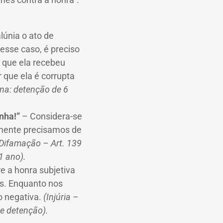
lúnia o ato de
nesse caso, é preciso
r que ela recebeu
 que ela é corrupta
ena: detenção de 6
anha!”
– Considera-se
amente precisamos de
Difamação – Art. 139
1 ano).
re a honra subjetiva
os. Enquanto nos
o negativa.
(Injúria –
de detenção).