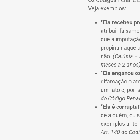
Veja exemplos:
“Ela recebeu pr
atribuir falsam
que a imputação
propina naquela
não.
(Calúnia – 
meses a 2 anos)
“Ela enganou o
difamação o at
um fato e, por 
do Código Penal
“Ela é corrupta!
de alguém, ou s
exemplos anteri
Art. 140 do Cód