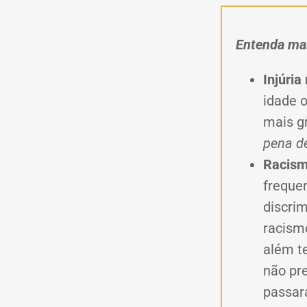
Entenda ma
Injúria
idade o
mais g
pena de
Racism
frequen
discrim
racismo
além te
não pr
passar