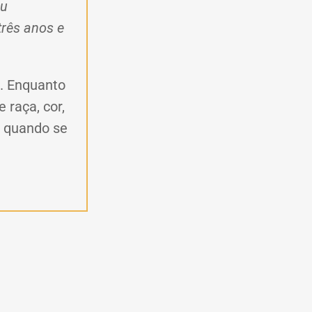
ou
três anos e
o. Enquanto
 raça, cor,
a quando se