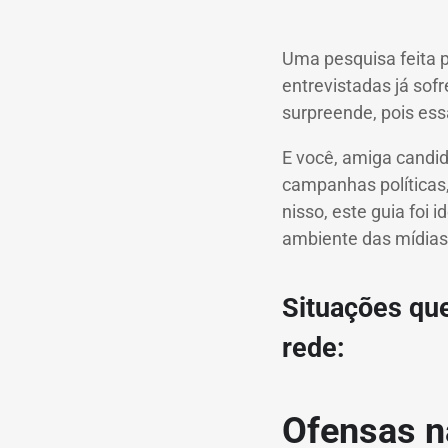
Uma pesquisa feita p
entrevistadas já sof
surpreende, pois es
E você, amiga candi
campanhas políticas
nisso, este guia foi 
ambiente das mídias s
Situações qu
rede:
Ofensas n