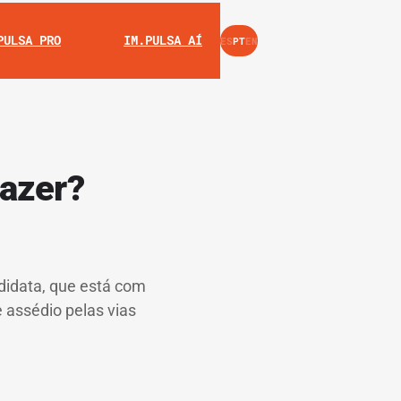
INSTAGRAM
YOUTUBE
PULSA PRO
IM.PULSA AÍ
ES
PT
EN
fazer?
didata, que está com
 assédio pelas vias