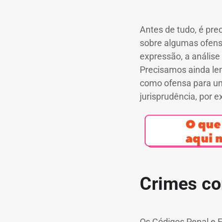
Antes de tudo, é pre
sobre algumas ofensa
expressão, a anális
Precisamos ainda le
como ofensa para um
jurisprudência, por 
Crimes co
Os Códigos Penal e E