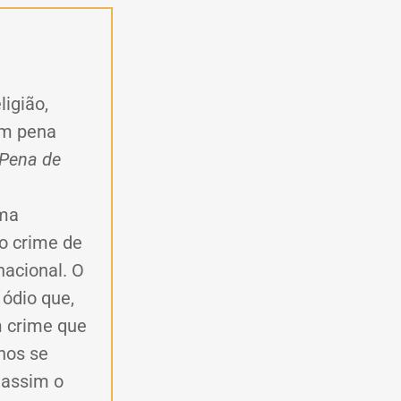
ligião,
com pena
. Pena de
rma
mo crime de
nacional. O
 ódio que,
m crime que
nos se
 assim o