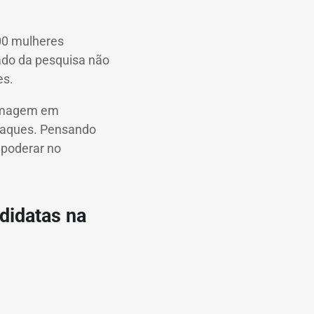
500 mulheres
tado da pesquisa não
es.
 imagem em
ataques. Pensando
empoderar no
didatas na