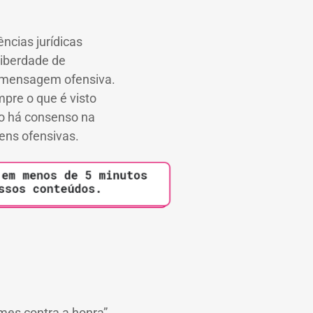
ncias jurídicas
liberdade de
a mensagem ofensiva.
pre o que é visto
o há consenso na
ens ofensivas.
mes contra a honra”.