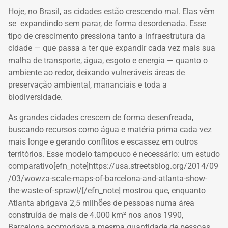
Hoje, no Brasil, as cidades estão crescendo mal. Elas vêm
se expandindo sem parar, de forma desordenada. Esse
tipo de crescimento pressiona tanto a infraestrutura da
cidade — que passa a ter que expandir cada vez mais sua
malha de transporte, água, esgoto e energia — quanto o
ambiente ao redor, deixando vulneráveis áreas de
preservação ambiental, mananciais e toda a
biodiversidade.
As grandes cidades crescem de forma desenfreada,
buscando recursos
como água e matéria prima cada vez
mais longe e gerando conflitos e escassez em outros
territórios. Esse modelo tampouco é necessário: um estudo
comparativo[efn_note]https://usa.streetsblog.org/2014/09
/03/wowza-scale-maps-of-barcelona-and-atlanta-show-
the-waste-of-sprawl/[/efn_note]
mostrou que, enquanto
Atlanta abrigava 2,5 milhões de pessoas numa área
construída de mais de 4.000 km² nos anos 1990,
Barcelona acomodava a mesma quantidade de pessoas