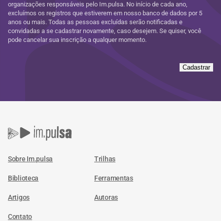
organizações responsáveis pelo Im.pulsa. No início de cada ano,
excluímos os registros que estiverem em nosso banco de dados por 5
anos ou mais. Todas as pessoas excluídas serão notificadas e
convidadas a se cadastrar novamente, caso desejem. Se quiser, você
pode cancelar sua inscrição a qualquer momento.
Cadastrar
Sobre Im.pulsa
Trilhas
Biblioteca
Ferramentas
Artigos
Autoras
Contato