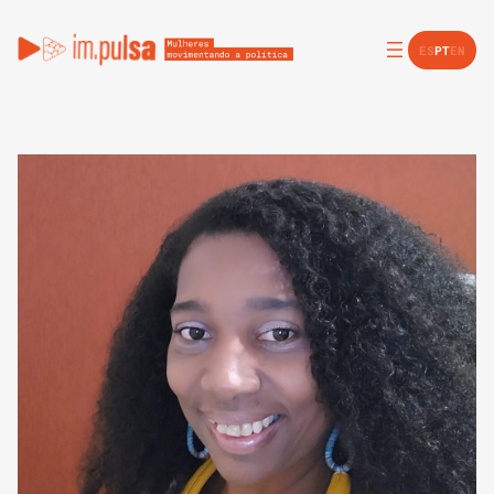
ES
PT
EN