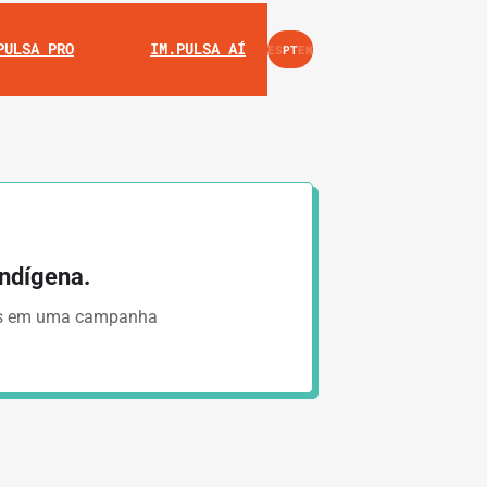
INSTAGRAM
YOUTUBE
PULSA PRO
IM.PULSA AÍ
ES
PT
EN
ndígena.
vas em uma campanha