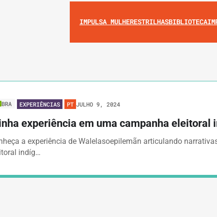
IMPULSA MULHERES
TRILHAS
BIBLIOTECA
IM
BRA
JULHO 9, 2024
EXPERIÊNCIAS
PT
nha experiência em uma campanha eleitoral i
nheça a experiência de Walelasoepilemãn articulando narrati
itoral indíg…