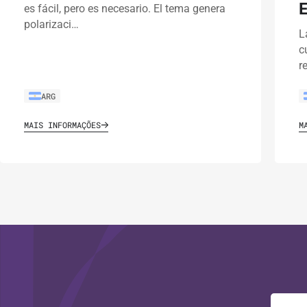
es fácil, pero es necesario. El tema genera
polarizaci…
L
c
r
ARG
MAIS INFORMAÇÕES
M