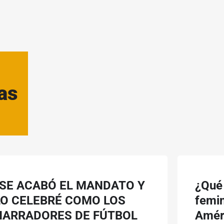
as
“SE ACABÓ EL MANDATO Y
¿Qué
LO CELEBRÉ COMO LOS
femin
NARRADORES DE FÚTBOL
Améri