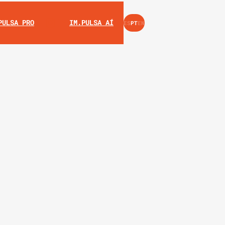
INSTAGRAM
YOUTUBE
PULSA PRO
IM.PULSA AÍ
ES
PT
EN