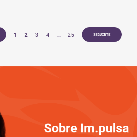
1
2
3
4
…
25
SEGUINTE
Sobre Im.pulsa