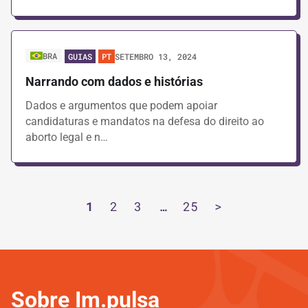
BRA
SETEMBRO 13, 2024
GUIAS
PT
Narrando com dados e histórias
Dados e argumentos que podem apoiar
candidaturas e mandatos na defesa do direito ao
aborto legal e n…
1
2
3
…
25
>
Sobre Im.pulsa