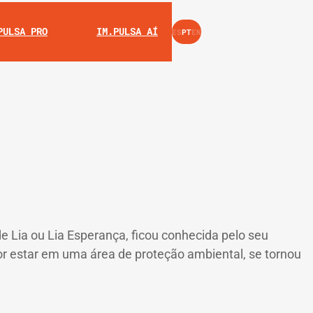
INSTAGRAM
YOUTUBE
PULSA PRO
IM.PULSA AÍ
ES
PT
EN
e Lia ou Lia Esperança, ficou conhecida pelo seu
r estar em uma área de proteção ambiental, se tornou