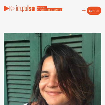
ES
PT
EN