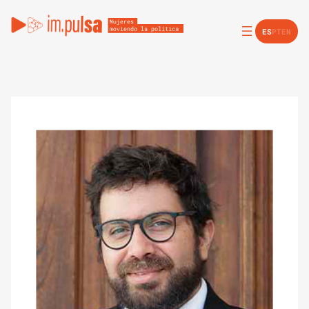
ES
PT
EN