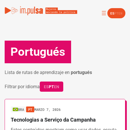
ES
PT
EN
Portugués
Lista de rutas de aprendizaje en
portugués
Filtrar por idioma
ES
PT
EN
BRA
PT
MARZO 7, 2026
Tecnologias a Serviço da Campanha
Estes conteúdos mostram como usar dados, escuta