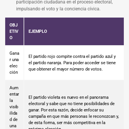
participación ciudadana en el proceso electoral,
impulsando el voto y la conciencia cívica.
OBJ
ETIV
EJEMPLO
O
Gana
El partido rojo compite contra el partido azul y
r una
el partido naranja. Para poder acceder se tiene
elec
que obtener el mayor número de votos.
ción
Aum
entar
El partido violeta es nuevo en el panorama
la
electoral y sabe que no tiene posibilidades de
visib
ganar. Por esta razón, decide enfocar su
ilida
campaña en que más personas le reconozcan y,
d de
de esta forma, ser más competitiva en la
una