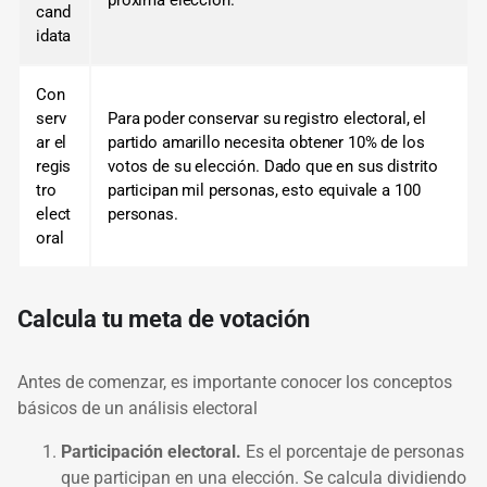
próxima elección.
cand
idata
Con
serv
Para poder conservar su registro electoral, el
ar el
partido amarillo necesita obtener 10% de los
regis
votos de su elección. Dado que en sus distrito
tro
participan mil personas, esto equivale a 100
elect
personas.
oral
Calcula tu meta de votación
Antes de comenzar, es importante conocer los conceptos
básicos de un análisis electoral
Participación electoral.
Es el porcentaje de personas
que participan en una elección. Se calcula dividiendo