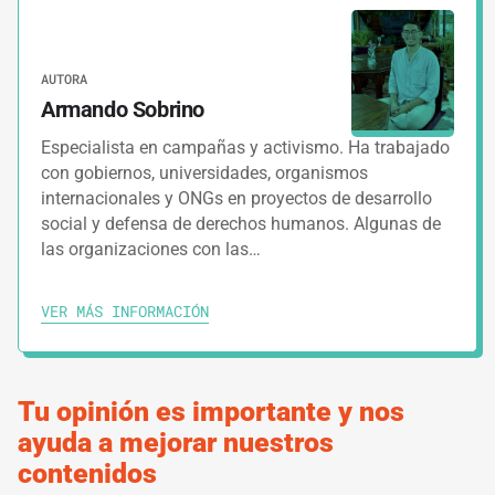
necesito?
AUTORA
3.
GUÍAS
15 MINUTOS
Armando Sobrino
Reconociendo el territorio para tu campaña
Especialista en campañas y activismo. Ha trabajado
con gobiernos, universidades, organismos
4.
GUÍAS
15 MINUTOS
internacionales y ONGs en proyectos de desarrollo
social y defensa de derechos humanos. Algunas de
Despliegue territorial para tu campaña
las organizaciones con las…
VER MÁS INFORMACIÓN
IMPRIMIR RUTA DE APRENDIZAJE
Tu opinión es importante y nos
ayuda a mejorar nuestros
contenidos