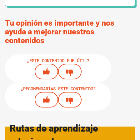
Glosario Constitucional: O – Q
Tu opinión es importante y nos
6.
GUÍAS
4 MINUTOS
ayuda a mejorar nuestros
Glosario Constitucional: R – S
contenidos
7.
GUÍAS
7 MINUTOS
¿ESTE CONTENIDO FUE ÚTIL?
Glosario Constitucional: T – Z
¿RECOMENDARÍAS ESTE CONTENIDO?
IMPRIMIR RUTA DE APRENDIZAJE
Rutas de aprendizaje