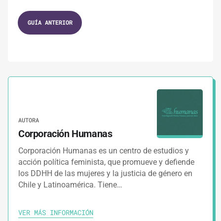
1.
GUÍAS
9 MINUTOS
GUÍA ANTERIOR
Glosario Constitucional: A – C
2.
GUÍAS
8 MINUTOS
Glosario Constitucional: D
3.
GUÍAS
AUTORA
Glosario Constitucional: E – F
Corporación Humanas
Corporación Humanas es un centro de estudios y
4.
GUÍAS
6 MINUTOS
acción política feminista, que promueve y defiende
los DDHH de las mujeres y la justicia de género en
Glosario Constitucional: G – N
Chile y Latinoamérica. Tiene…
5.
GUÍAS
6 MINUTOS
VER MÁS INFORMACIÓN