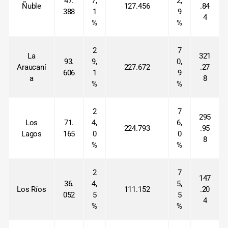
47.
7,
2,
Ñuble
127.456
.84
388
1
9
4
%
%
2
7
La
321
93.
9,
0,
Araucaní
227.672
.27
606
1
9
a
8
%
%
2
7
295
Los
71.
4,
6,
224.793
.95
Lagos
165
0
0
8
%
%
2
7
147
36.
4,
5,
Los Ríos
111.152
.20
052
5
5
4
%
%