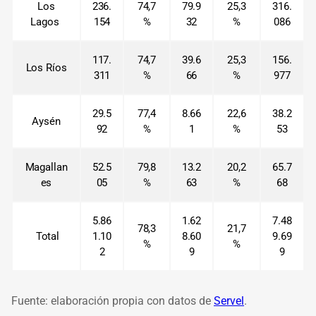
Los
236.
74,7
79.9
25,3
316.
Lagos
154
%
32
%
086
117.
74,7
39.6
25,3
156.
Los Ríos
311
%
66
%
977
29.5
77,4
8.66
22,6
38.2
Aysén
92
%
1
%
53
Magallan
52.5
79,8
13.2
20,2
65.7
es
05
%
63
%
68
5.86
1.62
7.48
78,3
21,7
Total
1.10
8.60
9.69
%
%
2
9
9
Fuente: elaboración propia con datos de
Servel
.