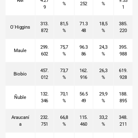
RM
4.27
9.53
%
252
%
9
1
313.
81,5
71.3
18,5
385.
O´Higgins
872
%
48
%
220
299.
75,7
96.3
24,3
395.
Maule
602
%
86
%
988
457.
73,7
162.
26,3
619.
Biobío
012
%
916
%
928
132.
70,1
56.5
29,9
188.
Ñuble
346
%
49
%
895
Araucaní
232.
66,8
115.
33,2
348.
a
751
%
460
%
211