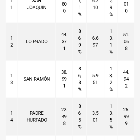
1
SAN
7,
6.2
2,
80
01
1
JOAQUÍN
1
10
9
0
0
%
%
8
1
44.
51.
1
6,
6.6
3,
LO PRADO
37
06
2
9
97
1
1
8
%
%
8
1
38.
44.
1
6,
5.9
3,
SAN RAMÓN
99
94
3
8
51
2
1
2
%
%
8
1
22.
25.
1
PADRE
6,
3.5
3,
49
99
4
HURTADO
5
01
5
8
9
%
%