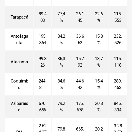
89.4
77,4
26.1
22,6
115.
Tarapacá
08
%
45
%
553
Antofaga
195.
84,2
36.6
15,8
232.
sta
864
%
62
%
526
99.3
86,3
15.7
13,7
115.
Atacama
26
%
92
%
118
Coquimb
244.
84,6
44.6
15,4
289.
o
811
%
42
%
453
Valparaís
670.
79,2
175.
20,8
846.
o
656
%
678
%
334
2.62
3.28
79,8
665.
20,2