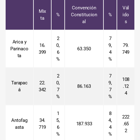
Convención
Vál
Mix
%
Constitucion
%
ido
ta
al
s
2
7
Arica y
16.
0,
9,
79.
Parinaco
63.350
399
6
4
749
ta
%
%
2
7
108
Tarapac
22.
0,
9,
86.163
.12
á
342
7
7
4
%
%
1
8
222
Antofag
34.
5,
4,
187.933
.65
asta
719
6
4
2
%
%