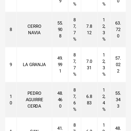
9
0
%
%
8
1
55.
63.
CERRO
7,
7.8
2,
8
90
72
NAVIA
7
12
3
8
0
%
%
8
1
49.
57.
7,
7.0
2,
9
LA GRANJA
99
02
7
31
3
1
2
%
%
8
1
PEDRO
48.
55.
1
7,
6.8
2,
AGUIRRE
46
34
0
6
83
4
CERDA
0
3
%
%
8
1
41.
48.