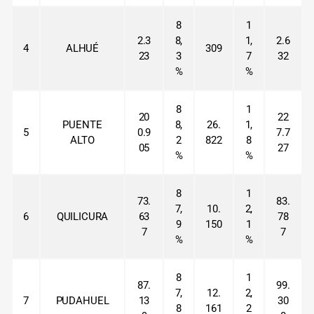
8
1
2.3
8,
1,
2.6
4
ALHUÉ
309
23
3
7
32
%
%
8
1
20
22
PUENTE
8,
26.
1,
5
0.9
7.7
ALTO
2
822
8
05
27
%
%
8
1
73.
83.
7,
10.
2,
6
QUILICURA
63
78
9
150
1
7
7
%
%
8
1
87.
99.
7,
12.
2,
7
PUDAHUEL
13
30
8
161
2