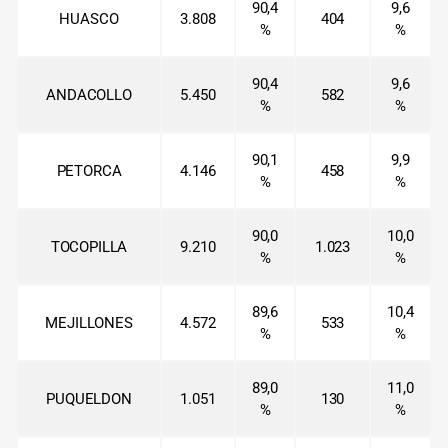
90,4
9,6
HUASCO
3.808
404
%
%
90,4
9,6
ANDACOLLO
5.450
582
%
%
90,1
9,9
PETORCA
4.146
458
%
%
90,0
10,0
TOCOPILLA
9.210
1.023
%
%
89,6
10,4
MEJILLONES
4.572
533
%
%
89,0
11,0
PUQUELDON
1.051
130
%
%