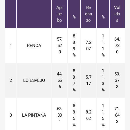
Apr
Re
Vál
ue
cha
ido
%
%
bo
zo
s
8
1
57.
64.
8,
7.2
1,
1
RENCA
52
73
9
07
1
3
0
%
%
8
1
44.
50.
8,
5.7
1,
2
LO ESPEJO
65
37
7
17
3
6
3
%
%
8
1
63.
71.
8,
8.2
1,
3
LA PINTANA
38
64
5
62
5
1
3
%
%