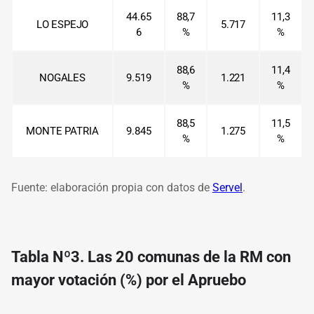
44.65
88,7
11,3
LO ESPEJO
5.717
6
%
%
88,6
11,4
NOGALES
9.519
1.221
%
%
88,5
11,5
MONTE PATRIA
9.845
1.275
%
%
Fuente: elaboración propia con datos de
Servel
.
Tabla Nº3. Las 20 comunas de la RM con
mayor votación (%) por el Apruebo