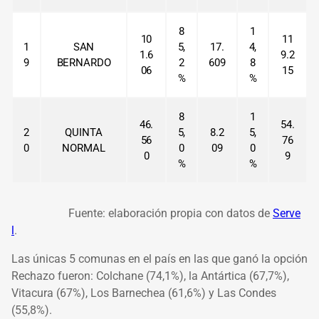
8
1
10
11
1
SAN
5,
17.
4,
1.6
9.2
9
BERNARDO
2
609
8
06
15
%
%
8
1
46.
54.
2
QUINTA
5,
8.2
5,
56
76
0
NORMAL
0
09
0
0
9
%
%
Fuente: elaboración propia con datos de
Serve
l
.
Las únicas 5 comunas en el país en las que ganó la opción
Rechazo fueron: Colchane (74,1%), la Antártica (67,7%),
Vitacura (67%), Los Barnechea (61,6%) y Las Condes
(55,8%).