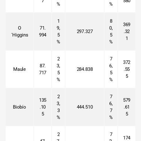
7
580
%
%
1
8
369
O
71.
9,
0,
297.327
.32
´Higgins
994
5
5
1
%
%
2
7
372
87.
3,
6,
Maule
284.838
.55
717
5
5
5
%
%
2
7
135
579
3,
6,
Biobío
.10
444.510
.61
3
7
5
5
%
%
2
7
174