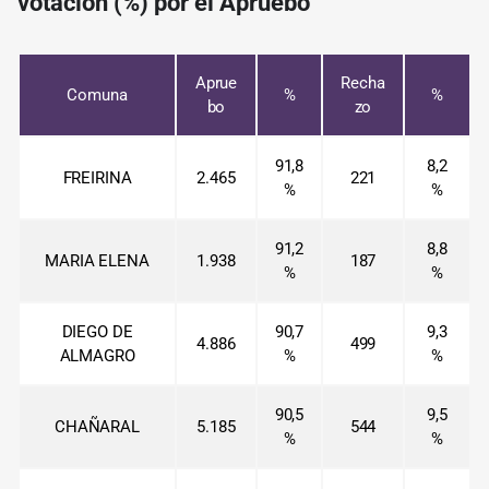
votación (%) por el Apruebo
Aprue
Recha
Comuna
%
%
bo
zo
91,8
8,2
FREIRINA
2.465
221
%
%
91,2
8,8
MARIA ELENA
1.938
187
%
%
DIEGO DE
90,7
9,3
4.886
499
ALMAGRO
%
%
90,5
9,5
CHAÑARAL
5.185
544
%
%