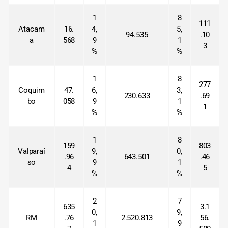
1
8
111
Atacam
16.
4,
5,
94.535
.10
a
568
9
1
3
%
%
1
8
277
Coquim
47.
6,
3,
230.633
.69
bo
058
9
1
1
%
%
1
8
159
803
Valparaí
9,
0,
.96
643.501
.46
so
9
1
4
5
%
%
2
7
635
3.1
0,
9,
RM
.76
2.520.813
56.
1
9