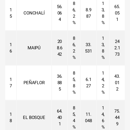
8
1
56.
65.
1
6,
8.9
3,
CONCHALÍ
06
05
5
2
87
8
4
1
%
%
8
1
20
24
1
6,
33.
3,
MAIPÚ
8.6
2.1
6
2
531
8
42
73
%
%
8
1
36.
43.
1
5,
6.1
4,
PEÑAFLOR
88
01
7
8
27
2
5
2
%
%
8
1
64.
75.
1
5,
11.
4,
EL BOSQUE
40
44
8
4
048
6
1
9
%
%