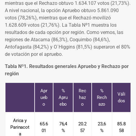
mientras que el Rechazo obtuvo 1.634.107 votos (21,73%).
A nivel nacional, la opción Apruebo obtuvo 5.861.090
votos (78,26%), mientras que el Rechazó movilizó
1.628.609 votos (21,76%). La Tabla Nº1 muestra los
resultados de cada opción por región. Como vemos, las
regiones de Atacama (86,3%), Coquimbo (84,6%),
Antofagasta (84,2%) y O´Higgins (81,5%) superaron el 80%
de votación por el apruebo.
Tabla Nº1. Resultados generales Apruebo y Rechazo por
región
Apr
%
Rec
%
Váli
ueb
Apru
haz
Rech
dos
o
ebo
o
azo
Arica y
65.6
76,4
20.2
23,6
85.8
Parinacot
01
%
57
%
58
a